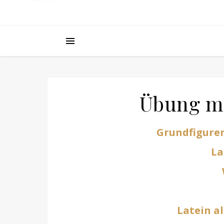
Übung ma
Grundfigure
La
Latein a