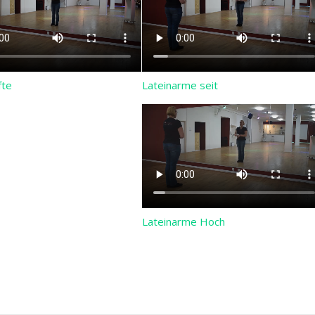
fte
Lateinarme seit
Lateinarme Hoch