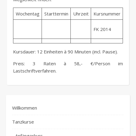
Wochentag
Starttermin
Uhrzeit
Kursnummer
Stat
Onlin
FK 2014
Anme
Kursdauer: 12 Einheiten à 90 Minuten (incl. Pause).
Preis: 3 Raten à 58,- €/Person im
Lastschriftverfahren.
Willkommen
Tanzkurse
Anfängerkurs