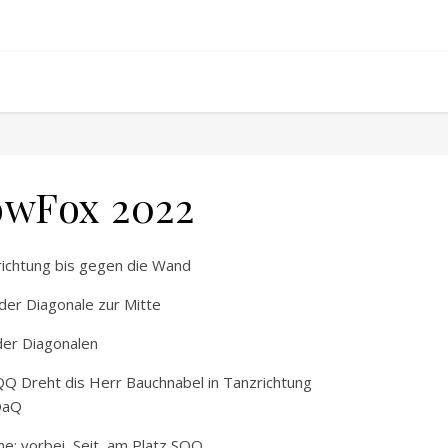
owFox 2022
richtung bis gegen die Wand
der Diagonale zur Mitte
der Diagonalen
QQ Dreht dis Herr Bauchnabel in Tanzrichtung
QaQ
me: vorbei, Seit, am Platz SQQ