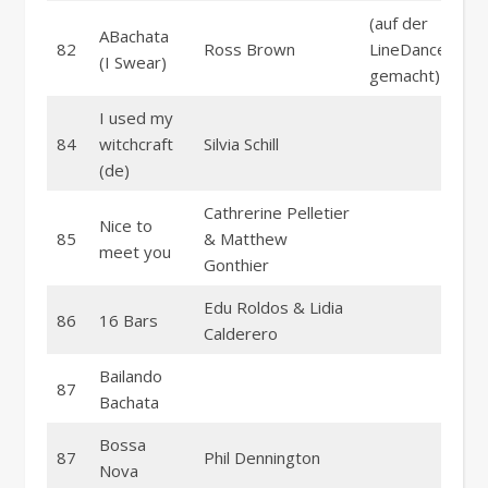
(auf der
ABachata
82
Ross Brown
LineDanceparty
(I Swear)
gemacht)
I used my
84
witchcraft
Silvia Schill
(de)
Cathrerine Pelletier
Nice to
85
& Matthew
meet you
Gonthier
Edu Roldos & Lidia
86
16 Bars
Calderero
Bailando
87
Bachata
Bossa
87
Phil Dennington
Nova