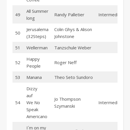
All Summer
49
Randy Palletier
Intermediate
long
Jerusalema
Colin Ghys & Alison
50
(32Steps)
Johnstone
51
Wellerman
Tanzschule Weber
Happy
52
Roger Neff
People
53
Manana
Theo Seto Sundoro
Dizzy
auf
Jo Thompson
54
We No
Intermediate
Szymanski
Speak
Americano
I´m on my