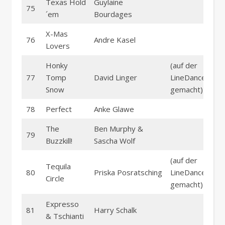
Texas Hold
Guylaine
75
´em
Bourdages
X-Mas
76
Andre Kasel
Lovers
Honky
(auf der
77
Tomp
David Linger
LineDanceparty
Snow
gemacht)
78
Perfect
Anke Glawe
The
Ben Murphy &
79
Buzzkill!
Sascha Wolf
(auf der
Tequila
80
Priska Posratsching
LineDanceparty
Circle
gemacht)
Expresso
81
Harry Schalk
& Tschianti