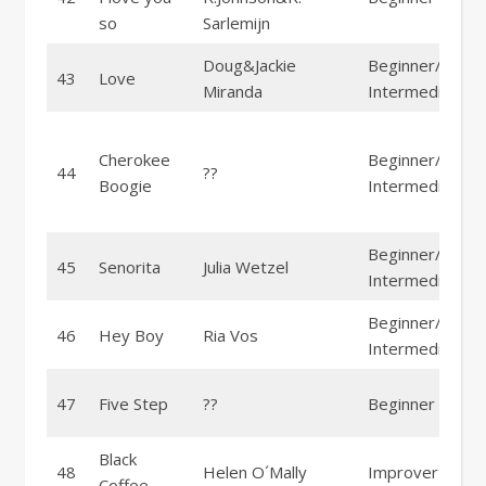
so
Sarlemijn
Doug&Jackie
Beginner/
43
Love
Miranda
Intermediate
Cherokee
Beginner/
44
??
Boogie
Intermediate
Beginner/
45
Senorita
Julia Wetzel
Intermediate
Beginner/
46
Hey Boy
Ria Vos
Intermediate
47
Five Step
??
Beginner
Black
48
Helen O´Mally
Improver
Coffee