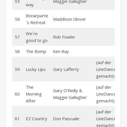
55
Maggie Gallagher
way
Bonarparte
56
Maddison Glover
´s Retreat
We´re
57
Rob Fowler
good to go
58
The Bomp
Kim Ray
(auf der
59
Lucky Lips
Gary Lafferty
LineDance part
gemacht)
The
(auf der
Gary O’Reilly &
60
Morning
LineDance part
Maggie Gallagher
After
gemacht)
(auf der
61
EZ Country
Don Pascuale
LineDance part
gemacht)