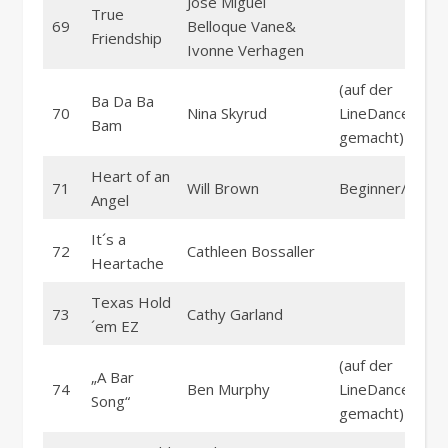
José Miguel
True
69
Belloque Vane&
Friendship
Ivonne Verhagen
(auf der
Ba Da Ba
70
Nina Skyrud
LineDance part
Bam
gemacht)
Heart of an
71
Will Brown
Beginner/Inter
Angel
It´s a
72
Cathleen Bossaller
Heartache
Texas Hold
73
Cathy Garland
´em EZ
(auf der
„A Bar
74
Ben Murphy
LineDanceparty
Song“
gemacht)