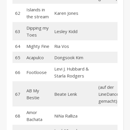
Islands in
62
Karen Jones
the stream
Dipping my
63
Lesley Kidd
Toes
64
Mighty Fine
Ria Vos
65
Acapulco
Dongsook Kim
Levi J. Hubbard &
66
Footloose
Starla Rodgers
(auf der
AB My
67
Beate Lenk
LineDance part
Bestie
gemacht)
Amor
68
NiNa Ralliza
Bachata