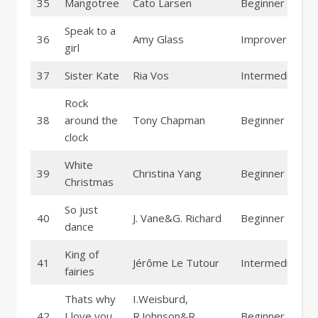
35
Mangotree
Cato Larsen
Beginner
Speak to a
36
Amy Glass
Improver
girl
37
Sister Kate
Ria Vos
Intermediate
Rock
38
around the
Tony Chapman
Beginner
clock
White
39
Christina Yang
Beginner
Christmas
So just
40
J. Vane&G. Richard
Beginner
dance
King of
41
Jérôme Le Tutour
Intermediate
fairies
Thats why
I.Weisburd,
42
I love you
R.Johnson&R.
Beginner Soul