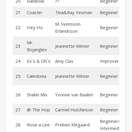
20
Rainbow
??
Beginner
21
Coastin
Tina&Ray Yeoman
Beginner
M. Svensson
22
Hey Ho
Beginner
Erlandsson
Mr.
23
Jeannette Winter
Beginner
Bojangles
24
Ex ́s & Oh ́s
Amy Clas
Improver
25
Caledonia
Jeannette Winter
Beginner
26
Shakin Mix
Yvonne van Baalen
Beginner
27
@ The Hop
Carmel Hutchinson
Beginner
Beginner/
28
Rose a Lee
Preben Klitgaard
Intermediate