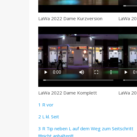
LaWa 2022 Dame Kurzversion
LaWa 20
LaWa 2022 Dame Komplett
LaWa 20
1 R vor
2 L kl. Seit
3 R Tip neben L auf dem Weg zum Seitschritt
!!!!nicht anhalten!!!